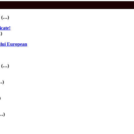
n (…)
icate!
…)
ului European
ă (…)
…)
)
(…)