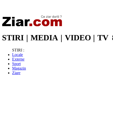
Stiri de ultima oră | Ultimele ştiri | Presa online | Stiri libere
STIRI
|
MEDIA
|
VIDEO
|
TV
STIRI :
Locale
Externe
Sport
Magazin
Ziare