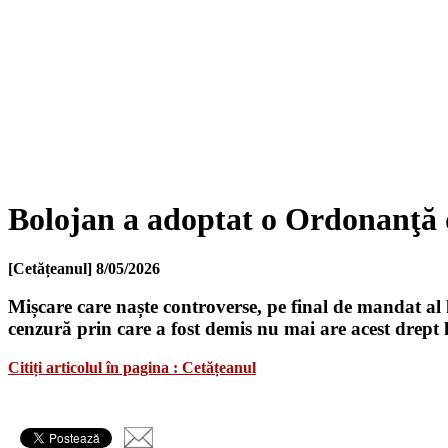
Bolojan a adoptat o Ordonanţă d
[Cetățeanul]
8/05/2026
Mișcare care naște controverse, pe final de mandat al
cenzură prin care a fost demis nu mai are acest drep
Citiți articolul în pagina : Cetățeanul