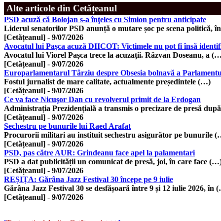
Alte articole din Cetățeanul
PSD acuză că Bolojan s-a înţeles cu Simion pentru anticipate
Liderul senatorilor PSD anunță o mutare șoc pe scena politică, î
[Cetățeanul]
-
9/07/2026
Avocatul lui Paşca acuză DIICOT: Victimele nu pot fi însă identif
Avocatul lui Viorel Pașca trece la acuzații. Răzvan Doseanu, a (
[Cetățeanul]
-
9/07/2026
Europarlamentarul Târziu despre Obsesia bolnavă a Parlament
Fostul jurnalist de mare calitate, actualmente președintele (…)
[Cetățeanul]
-
9/07/2026
Ce va face Nicuşor Dan cu revolverul primit de la Erdogan
Administrația Prezidențială a transmis o precizare de presă dup
[Cetățeanul]
-
9/07/2026
Sechestru pe bunurile lui Raed Arafat
Procurorii militari au instituit sechestru asigurător pe bunurile (
[Cetățeanul]
-
9/07/2026
PSD, pas către AUR: Grindeanu face apel la palamentari
PSD a dat publicității un comunicat de presă, joi, în care face (…
[Cetățeanul]
-
9/07/2026
REȘIȚA: Gărâna Jazz Festival 30 începe pe 9 iulie
Gărâna Jazz Festival 30 se desfășoară între 9 și 12 iulie 2026, în 
[Cetățeanul]
-
9/07/2026