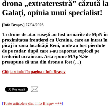
drona „extraterestră” căzută la
Galați, opinia unui specialist!
[Info Brașov]
27/04/2026
15 drone de atac rusești au fost urmărite de MpN în
proximitatea frontierei cu Ucraina, care au intrat în
picaj în zona localității Reni, unde au fost pierdute
de pe radar, după care s-au raportat explozii pe
teritoriul ucrainean. Asta spune MApN.Se
presupune că una din drone a fost (…)
Citiți articolul în pagina : Info Brașov
[
Toate articolele din: Info Brașov +++
]