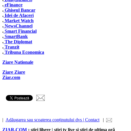
eFinance
Ghiseul Bancar
Idei de Afaceri
Market Watch
NewsChannel
Smart Financial
SmartBank
The Diplomat
Tranzit
Tribuna Economica
Ziare Nationale
Ziare Ziare
Ziar.com
|
Adăugarea sau scoaterea conținutului dvs | Contact
|
ZIAR.COM
: știri libere | știri tv live și știri de ultima oră