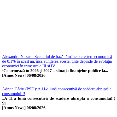
Alexandru Nazare: Scenariul de bază rămâne o creștere economică
de 0,1% în acest an, însă atingerea acestei ținte depinde de evoluția
economiei în trimestrele III și IV
‘Ce urmează în 2026 și 2027 – situația finanțelor publice la...
[Amos News]
06/08/2026
Adrian Câciu (PSD): A 11-a lună consecutivă de scădere abruptă a
consumului!!!
„A 11-a lună consecutivă de scădere abruptă a consumului!!!
Și...
[Amos News]
06/08/2026