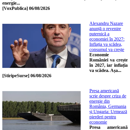
energie...
[VoxPublica]
06/08/2026
Alexandru Nazare
anunță o revenire
puternică a
economiei în 2027:
Inflația va scădea,
consumul va crește
Economie
României va crește
în 2027, iar inflația
va scădea. Așa...
[StiripeSurse]
06/08/2026
Presa americană
scrie despre criza de
energie din
România, Germania
și Ungaria: Urmează
pierderi pentru
economie
Presa americană