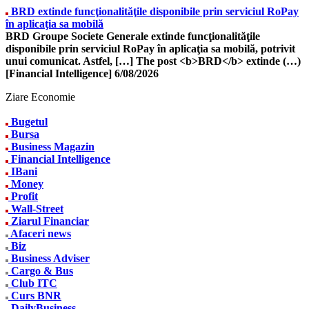
BRD extinde funcţionalităţile disponibile prin serviciul RoPay
în aplicaţia sa mobilă
BRD Groupe Societe Generale extinde funcţionalităţile
disponibile prin serviciul RoPay în aplicaţia sa mobilă, potrivit
unui comunicat. Astfel, […] The post <b>BRD</b> extinde (…)
[Financial Intelligence]
6/08/2026
Ziare Economie
Bugetul
Bursa
Business Magazin
Financial Intelligence
IBani
Money
Profit
Wall-Street
Ziarul Financiar
Afaceri news
Biz
Business Adviser
Cargo & Bus
Club ITC
Curs BNR
DailyBusiness