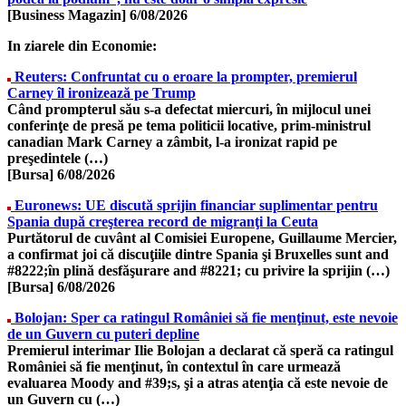
[Business Magazin]
6/08/2026
In ziarele din Economie:
Reuters: Confruntat cu o eroare la prompter, premierul
Carney îl ironizează pe Trump
Când prompterul său s-a defectat miercuri, în mijlocul unei
conferinţe de presă pe tema politicii locative, prim-ministrul
canadian Mark Carney a zâmbit, l-a ironizat rapid pe
preşedintele (…)
[Bursa]
6/08/2026
Euronews: UE discută sprijin financiar suplimentar pentru
Spania după creşterea record de migranţi la Ceuta
Purtătorul de cuvânt al Comisiei Europene, Guillaume Mercier,
a confirmat joi că discuţiile dintre Spania şi Bruxelles sunt and
#8222;în plină desfăşurare and #8221; cu privire la sprijin (…)
[Bursa]
6/08/2026
Bolojan: Sper ca ratingul României să fie menţinut, este nevoie
de un Guvern cu puteri depline
Premierul interimar Ilie Bolojan a declarat că speră ca ratingul
României să fie menţinut, în contextul în care urmează
evaluarea Moody and #39;s, şi a atras atenţia că este nevoie de
un Guvern cu (…)