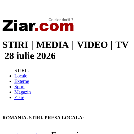
Stiri de ultima oră | Ultimele ştiri | Presa online | Stiri libere
STIRI
|
MEDIA
|
VIDEO
|
TV
28 iulie 2026
STIRI :
Locale
Externe
Sport
Magazin
Ziare
ROMANIA. STIRI. PRESA LOCALA
: