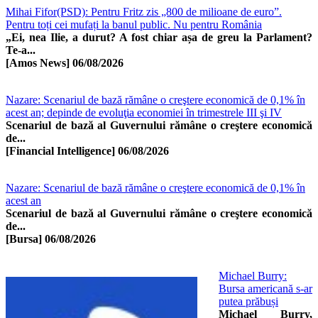
Mihai Fifor(PSD): Pentru Fritz zis „800 de milioane de euro”.
Pentru toți cei mufați la banul public. Nu pentru România
„Ei, nea Ilie, a durut? A fost chiar așa de greu la Parlament?
Te-a...
[Amos News]
06/08/2026
Nazare: Scenariul de bază rămâne o creştere economică de 0,1% în
acest an; depinde de evoluţia economiei în trimestrele III şi IV
Scenariul de bază al Guvernului rămâne o creştere economică
de...
[Financial Intelligence]
06/08/2026
Nazare: Scenariul de bază rămâne o creştere economică de 0,1% în
acest an
Scenariul de bază al Guvernului rămâne o creştere economică
de...
[Bursa]
06/08/2026
Michael Burry:
Bursa americană s-ar
putea prăbuși
Michael Burry,