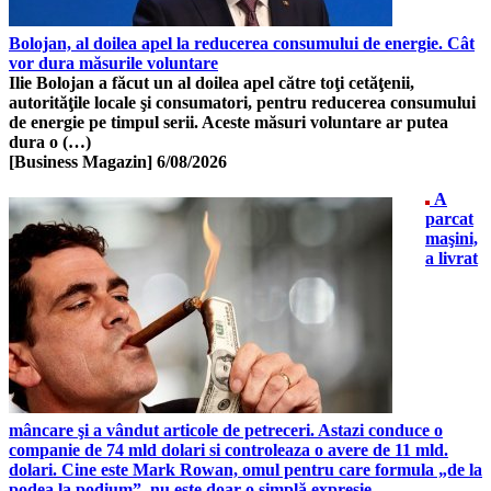
Bolojan, al doilea apel la reducerea consumului de energie. Cât
vor dura măsurile voluntare
Ilie Bolojan a făcut un al doilea apel către toţi cetăţenii,
autorităţile locale şi consumatori, pentru reducerea consumului
de energie pe timpul serii. Aceste măsuri voluntare ar putea
dura o (…)
[Business Magazin]
6/08/2026
A
parcat
maşini,
a livrat
mâncare şi a vândut articole de petreceri. Astazi conduce o
companie de 74 mld dolari si controleaza o avere de 11 mld.
dolari. Cine este Mark Rowan, omul pentru care formula „de la
podea la podium”, nu este doar o simplă expresie