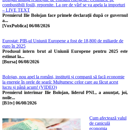
combustibili fosili, repornite. La ore de vârf se va apela la importuri
– LIVE TEXT
Premierul Ilie Bolojan face primele declarații după ce guvernul
a...
[VoxPublica]
06/08/2026
Eurostat: PIB-ul Uniunii Europene a fost de 18,800 de miliarde de
euro în 2025
Produsul intern brut al Uniunii Europene pentru 2025 este
estimat la...
[Bursa]
06/08/2026
Bolojan, nou apel la români, instituții și companii să facă economie
la energie în orele de seară: Mulțumesc celor care au făcut acest
lucru și până acum! (VIDEO)
Premierul interimar Ilie Bolojan, liderul PNL, a anunțat, joi,
noile...
[B1tv]
06/08/2026
Cum afectează valul
de caniculă
economia