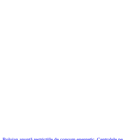
Bolojan anunță restricțiile de consum energetic. Centralele pe