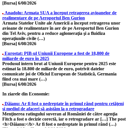
[Bursa]
6/08/2026
Anadolu: Armata SUA a început retragerea avioanelor de
realimentare de pe Aeroportul Ben Gurion
Armata Statelor Unite ale Americii a început retragerea unor
avioane de realimentare în aer de pe Aeroportul Ben Gurion
din Tel Aviv, pentru a reduce aglomeraţia şi a fluidiza
operaţiunile civile (…)
[Bursa]
6/08/2026
Eurostat: PIB-ul Uniunii Europene a fost de 18,800 de
miliarde de euro în 2025
Produsul intern brut al Uniunii Europene pentru 2025 este
estimat la 18.800 de miliarde de euro, potrivit datelor
comunicate joi de Oficiul European de Statistică, Germania
fiind cea mai mare (…)
[Bursa]
6/08/2026
In ziarele din Economie:
Dăianu: Ar fi fost o nedreptate în primul rând pentru cetăţeni
şi mediul de afaceri să asistăm la o retrogradare
Menţinerea ratingului suveran al României de către agenţia
Fitch a fost o decizie corectă, iar o retrogradare ar […] The post
<b>Dăianu:</b> Ar fi fost o nedreptate în primul rând (…)