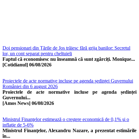
Doi pensionari din Țările de Jos trăiesc fără grija banilor: Secretul
lor, un cont separat pentru cheltuieli
Faptul că economisesc nu înseamnă că sunt zgârciți. Monique...
[Cotidianul]
06/08/2026
Proiectele de acte normative incluse pe agenda ședinței Guvernului
României din 6 august 2026
Proiectele de acte normative incluse pe agenda ședinței
Guvernului...
[Amos News]
06/08/2026
Ministrul Finanţelor estimează o creştere economică de 0,1% şi o
inflaţie de 5-6%
Ministrul Finanţelor, Alexandru Nazare, a prezentat estimările
în...