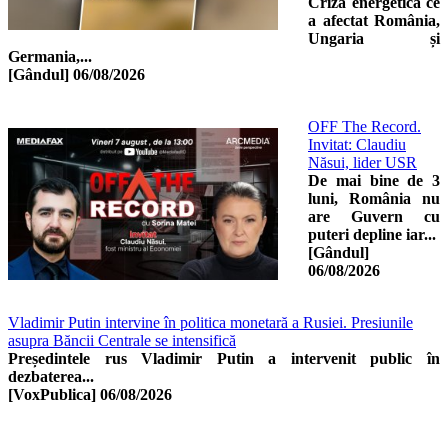
Criza energetică ce
a afectat România,
Ungaria și
Germania,...
[Gândul]
06/08/2026
OFF The Record.
Invitat: Claudiu
Năsui, lider USR
De mai bine de 3
luni, România nu
are Guvern cu
puteri depline iar...
[Gândul]
06/08/2026
Vladimir Putin intervine în politica monetară a Rusiei. Presiunile
asupra Băncii Centrale se intensifică
Președintele rus Vladimir Putin a intervenit public în
dezbaterea...
[VoxPublica]
06/08/2026