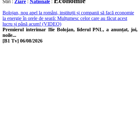
Economie
Stiri :
Ziare
:
Nationale
:
Bolojan, nou apel la români, instituții și companii să facă economie
la energie în orele de seară: Mulțumesc celor care au făcut acest
lucru și până acum! (VIDEO)
Premierul interimar Ilie Bolojan, liderul PNL, a anunțat, joi,
noile...
[B1 Tv]
06/08/2026