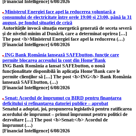
[Financial Intelligence]
6/08/2026
Ministerul Energiei face apel la reducerea voluntară a
consumului de electricitate între orele 19:00 și 23:00, până la 31
august, pe fondul situației de criză
Autoritățile invocă situația energetică generată de seceta severă
și de nivelul minim al Dunării, care a determinat oprirea […]
The post <b>Ministerul Energiei face apel la reducerea (…)
[Financial Intelligence]
6/08/2026
ING Bank România lansează SAFEbutton, funcţie care
permite blocarea accesului la cont din Home’Bank
ING Bank România a lansat SAFEbutton, o nouă
funcţionalitate disponibilă în aplicaţia Home’Bank care le
permite clienţilor să […] The post <b>ING</b> Bank România
lansează SAFEbutton, (…)
[Financial Intelligence]
6/08/2026
Senat: Acordul de împrumut cu BIRD pentru finanţarea
deficitului şi refinanţarea datoriei publice – aprobat
Senatul a adoptat, joi, propunerea legislativă pentru ratificarea
acordului de împrumut – primul împrumut pentru politici de
dezvoltare […] The post <b>Senat:</b> Acordul de
împrumut (…)
[Financial Intelligence]
6/08/2026