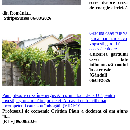
scrie despre criza
de energie electrică
din România...
[StiripeSurse]
06/08/2026
Grădina casei tale va
părea mai mare dacă
vopsești gardul în
această culoare
Culoarea gardului
casei tale
influențează modul
în care este...
[Gândul]
06/08/2026
Păun, despre criza în energie: Am primit bani de la UE pentru
investiții și ne-am bătut joc de ei. Am avut pe funcții doar
incompetenți care s-au îmbogățit (VIDEO)
Profesorul de economie Cristian Păun a declarat că am ajuns
în...
[B1tv]
06/08/2026