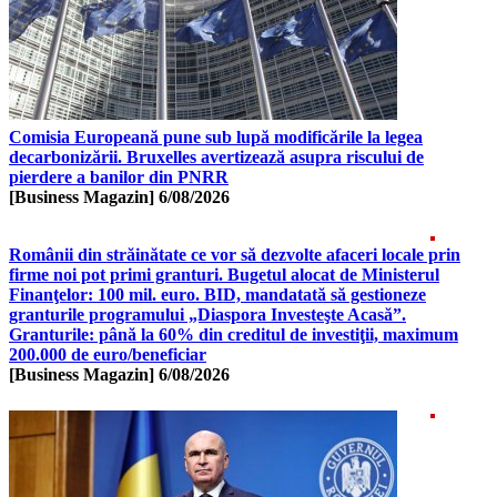
Comisia Europeană pune sub lupă modificările la legea
decarbonizării. Bruxelles avertizează asupra riscului de
pierdere a banilor din PNRR
[Business Magazin]
6/08/2026
Românii din străinătate ce vor să dezvolte afaceri locale prin
firme noi pot primi granturi. Bugetul alocat de Ministerul
Finanţelor: 100 mil. euro. BID, mandatată să gestioneze
granturile programului „Diaspora Investeşte Acasă”.
Granturile: până la 60% din creditul de investiţii, maximum
200.000 de euro/beneficiar
[Business Magazin]
6/08/2026