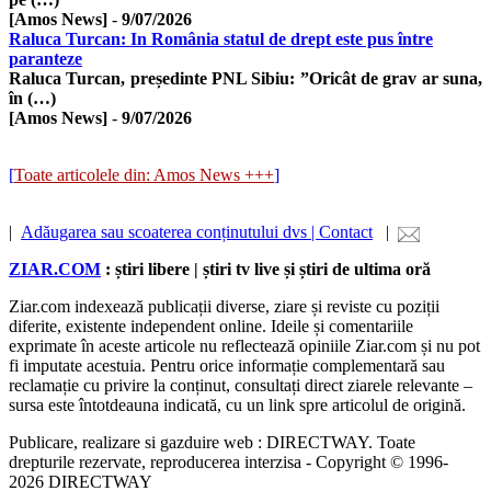
[Amos News]
-
9/07/2026
Raluca Turcan: In România statul de drept este pus între
paranteze
Raluca Turcan, președinte PNL Sibiu: ”Oricât de grav ar suna,
în (…)
[Amos News]
-
9/07/2026
[
Toate articolele din: Amos News +++
]
|
Adăugarea sau scoaterea conținutului dvs | Contact
|
ZIAR.COM
: știri libere | știri tv live și știri de ultima oră
Ziar.com indexează publicații diverse, ziare și reviste cu poziții
diferite, existente independent online. Ideile și comentariile
exprimate în aceste articole nu reflectează opiniile Ziar.com și nu pot
fi imputate acestuia. Pentru orice informație complementară sau
reclamație cu privire la conținut, consultați direct ziarele relevante –
sursa este întotdeauna indicată, cu un link spre articolul de origină.
Publicare, realizare si gazduire web : DIRECTWAY. Toate
drepturile rezervate, reproducerea interzisa - Copyright © 1996-
2026 DIRECTWAY