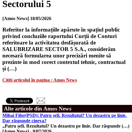
Sectorului 5
[Amos News]
18/05/2026
Referitor la informațiile apărute în spațiul public
privind concluziile raportului Curții de Conturi
referitoare la activitatea desfășurată de
SALUBRIZARE SECTOR 5 S.A., considerăm
necesară formularea unor precizări menite să
prezinte în mod corect contextul tehnic, contractual
și (…)
Citiți articolul în pagina : Amos News
Alte articole din Amos News
Mihai Fifor(PSD): Patru șefi. Rezultatul? Un dezastru pe linie.
Dar răspunde cineva?
„Patru șefi. Rezultatul? Un dezastru pe linie. Dar răspunde (…)
[Amos News]
-
9/07/2026