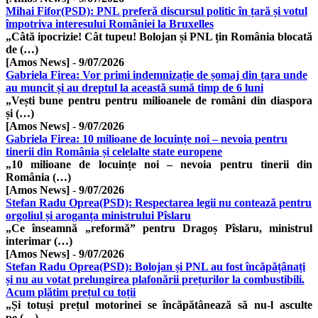
Mihai Fifor(PSD): PNL preferă discursul politic în țară și votul
împotriva interesului României la Bruxelles
„Câtă ipocrizie! Cât tupeu! Bolojan și PNL țin România blocată
de (…)
[Amos News]
-
9/07/2026
Gabriela Firea: Vor primi indemnizație de șomaj din țara unde
au muncit și au dreptul la această sumă timp de 6 luni
„Vești bune pentru pentru milioanele de români din diaspora
și (…)
[Amos News]
-
9/07/2026
Gabriela Firea: 10 milioane de locuințe noi – nevoia pentru
tinerii din România și celelalte state europene
„10 milioane de locuințe noi – nevoia pentru tinerii din
România (…)
[Amos News]
-
9/07/2026
Stefan Radu Oprea(PSD): Respectarea legii nu contează pentru
orgoliul și aroganța ministrului Pîslaru
„Ce înseamnă „reformă” pentru Dragoș Pîslaru, ministrul
interimar (…)
[Amos News]
-
9/07/2026
Stefan Radu Oprea(PSD): Bolojan și PNL au fost încăpățânați
și nu au votat prelungirea plafonării prețurilor la combustibili.
Acum plătim prețul cu toții
„Și totuși prețul motorinei se încăpătânează să nu-l asculte
pe (…)